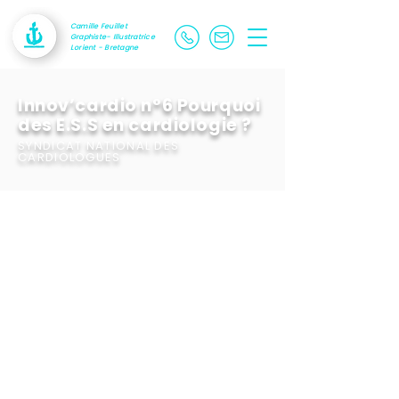
Camille Feuillet
Graphiste- Illustratrice
Lorient - Bretagne
Innov’cardio n°6 Pourquoi
des E.S.S en cardiologie ?
SYNDICAT NATIONAL DES
CARDIOLOGUES